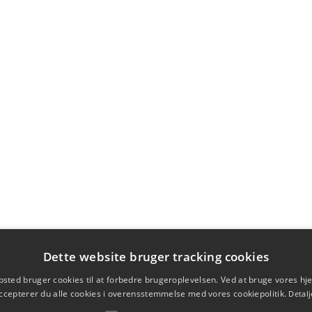
Dette website bruger tracking cookies
sted bruger cookies til at forbedre brugeroplevelsen. Ved at bruge vores 
ccepterer du alle cookies i overensstemmelse med vores cookiepolitik.
Detalj