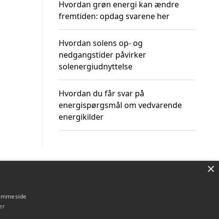
Hvordan grøn energi kan ændre
fremtiden: opdag svarene her
Hvordan solens op- og
nedgangstider påvirker
solenergiudnyttelse
Hvordan du får svar på
energispørgsmål om vedvarende
energikilder
×
Om / kontakt
Blog
Betingelser
hjemmeside
er