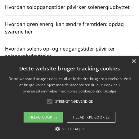
Hvordan solopgangstider påvirker solenergiudbyttet
Hvordan grøn energi kan ændre fremtiden: opdag
svarene her
Hvordan solens op- og nedgangstider påvirker
solenergiudnyttelse
×
Dette website bruger tracking cookies
Hvordan du får svar på energispørgsmål om
Dette websted bruger cookies til at forbedre brugeroplevelsen. Ved
vedvarende energikilder
at bruge vores hjemmeside accepterer du alle cookies i
overensstemmelse med vores cookiepolitik.
Detaljer
STRENGT NØDVENDIGE
Copyright 2026 - Pilanto Aps
TILLAD COOKIES
TILLAD IKKE COOKIES
Om / kontakt
Blog
Betingelser
VIS DETALJER