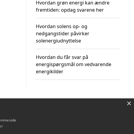
Hvordan grøn energi kan ændre
fremtiden: opdag svarene her
Hvordan solens op- og
nedgangstider påvirker
solenergiudnyttelse
Hvordan du får svar på
energispørgsmål om vedvarende
energikilder
×
Om / kontakt
Blog
Betingelser
hjemmeside
er