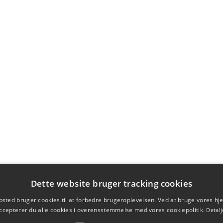
Dette website bruger tracking cookies
sted bruger cookies til at forbedre brugeroplevelsen. Ved at bruge vores 
ccepterer du alle cookies i overensstemmelse med vores cookiepolitik.
Detalj