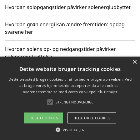
Hvordan solopgangstider påvirker solenergiudbyttet
Hvordan grøn energi kan ændre fremtiden: opdag
svarene her
Hvordan solens op- og nedgangstider påvirker
solenergiudnyttelse
×
Dette website bruger tracking cookies
Hvordan du får svar på energispørgsmål om
Dette websted bruger cookies til at forbedre brugeroplevelsen. Ved
vedvarende energikilder
at bruge vores hjemmeside accepterer du alle cookies i
overensstemmelse med vores cookiepolitik.
Detaljer
STRENGT NØDVENDIGE
Copyright 2026 - Pilanto Aps
TILLAD COOKIES
TILLAD IKKE COOKIES
Om / kontakt
Blog
Betingelser
VIS DETALJER