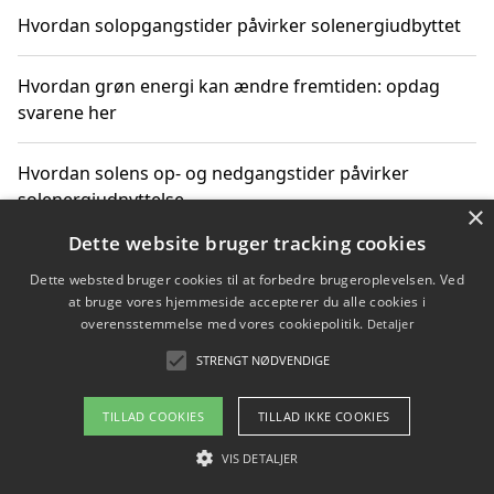
Hvordan solopgangstider påvirker solenergiudbyttet
Hvordan grøn energi kan ændre fremtiden: opdag
svarene her
Hvordan solens op- og nedgangstider påvirker
solenergiudnyttelse
×
Dette website bruger tracking cookies
Hvordan du får svar på energispørgsmål om
Dette websted bruger cookies til at forbedre brugeroplevelsen. Ved
vedvarende energikilder
at bruge vores hjemmeside accepterer du alle cookies i
overensstemmelse med vores cookiepolitik.
Detaljer
STRENGT NØDVENDIGE
Copyright 2026 - Pilanto Aps
TILLAD COOKIES
TILLAD IKKE COOKIES
Om / kontakt
Blog
Betingelser
VIS DETALJER