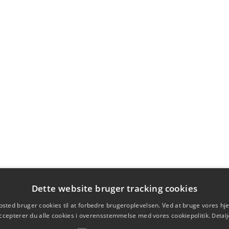
Dette website bruger tracking cookies
sted bruger cookies til at forbedre brugeroplevelsen. Ved at bruge vores 
ccepterer du alle cookies i overensstemmelse med vores cookiepolitik.
Detalj