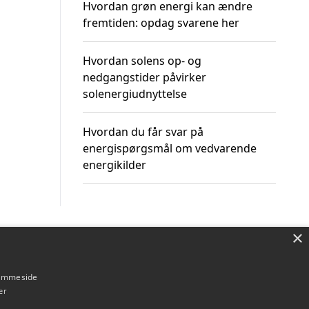
Hvordan grøn energi kan ændre
fremtiden: opdag svarene her
Hvordan solens op- og
nedgangstider påvirker
solenergiudnyttelse
Hvordan du får svar på
energispørgsmål om vedvarende
energikilder
×
Om / kontakt
Blog
Betingelser
hjemmeside
er