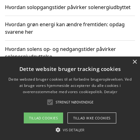
Hvordan solopgangstider påvirker solenergiudbyttet
Hvordan grøn energi kan ændre fremtiden: opdag
svarene her
Hvordan solens op- og nedgangstider påvirker
solenergiudnyttelse
×
Dette website bruger tracking cookies
Hvordan du får svar på energispørgsmål om
Dette websted bruger cookies til at forbedre brugeroplevelsen. Ved
vedvarende energikilder
at bruge vores hjemmeside accepterer du alle cookies i
overensstemmelse med vores cookiepolitik.
Detaljer
STRENGT NØDVENDIGE
Copyright 2026 - Pilanto Aps
TILLAD COOKIES
TILLAD IKKE COOKIES
Om / kontakt
Blog
Betingelser
VIS DETALJER