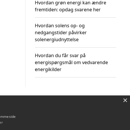
Hvordan grøn energi kan ændre
fremtiden: opdag svarene her
Hvordan solens op- og
nedgangstider påvirker
solenergiudnyttelse
Hvordan du får svar på
energispørgsmål om vedvarende
energikilder
×
Om / kontakt
Blog
Betingelser
hjemmeside
er