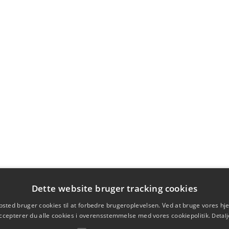
Dette website bruger tracking cookies
sted bruger cookies til at forbedre brugeroplevelsen. Ved at bruge vores 
ccepterer du alle cookies i overensstemmelse med vores cookiepolitik.
Detalj