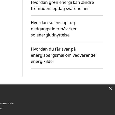
Hvordan grøn energi kan ændre
fremtiden: opdag svarene her
Hvordan solens op- og
nedgangstider påvirker
solenergiudnyttelse
Hvordan du får svar på
energispørgsmål om vedvarende
energikilder
×
Om / kontakt
Blog
Betingelser
hjemmeside
er