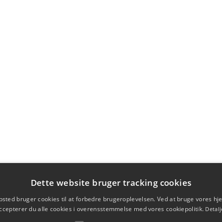
Dette website bruger tracking cookies
sted bruger cookies til at forbedre brugeroplevelsen. Ved at bruge vores 
ccepterer du alle cookies i overensstemmelse med vores cookiepolitik.
Detalj