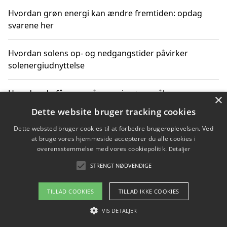
Hvordan grøn energi kan ændre fremtiden: opdag
svarene her
Hvordan solens op- og nedgangstider påvirker
solenergiudnyttelse
Hvordan du får svar på energispørgsmål om
×
vedvarende energikilder
Dette website bruger tracking cookies
Dette websted bruger cookies til at forbedre brugeroplevelsen. Ved
at bruge vores hjemmeside accepterer du alle cookies i
overensstemmelse med vores cookiepolitik.
Detaljer
Copyright 2026 - Pilanto Aps
STRENGT NØDVENDIGE
Om / kontakt
Blog
Betingelser
TILLAD COOKIES
TILLAD IKKE COOKIES
VIS DETALJER