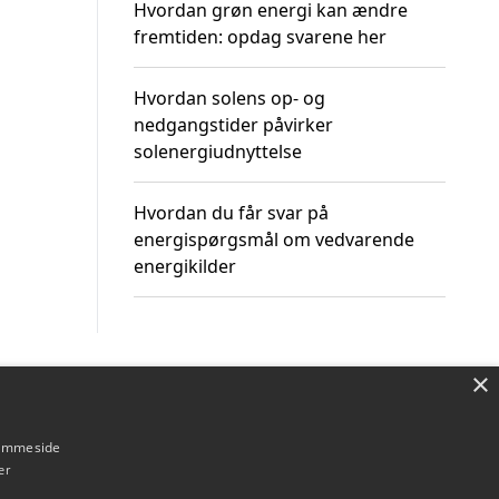
Hvordan grøn energi kan ændre
fremtiden: opdag svarene her
Hvordan solens op- og
nedgangstider påvirker
solenergiudnyttelse
Hvordan du får svar på
energispørgsmål om vedvarende
energikilder
×
Om / kontakt
Blog
Betingelser
hjemmeside
er