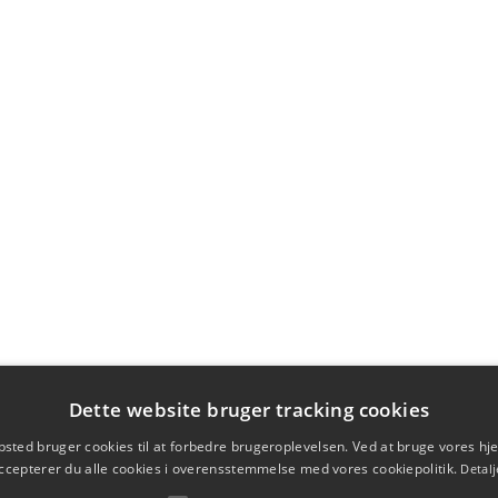
Dette website bruger tracking cookies
sted bruger cookies til at forbedre brugeroplevelsen. Ved at bruge vores 
ccepterer du alle cookies i overensstemmelse med vores cookiepolitik.
Detalj