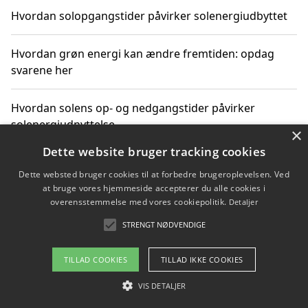
Hvordan solopgangstider påvirker solenergiudbyttet
Hvordan grøn energi kan ændre fremtiden: opdag
svarene her
Hvordan solens op- og nedgangstider påvirker
solenergiudnyttelse
×
Dette website bruger tracking cookies
Hvordan du får svar på energispørgsmål om
Dette websted bruger cookies til at forbedre brugeroplevelsen. Ved
vedvarende energikilder
at bruge vores hjemmeside accepterer du alle cookies i
overensstemmelse med vores cookiepolitik.
Detaljer
STRENGT NØDVENDIGE
Copyright 2026 - Pilanto Aps
TILLAD COOKIES
TILLAD IKKE COOKIES
Om / kontakt
Blog
Betingelser
VIS DETALJER