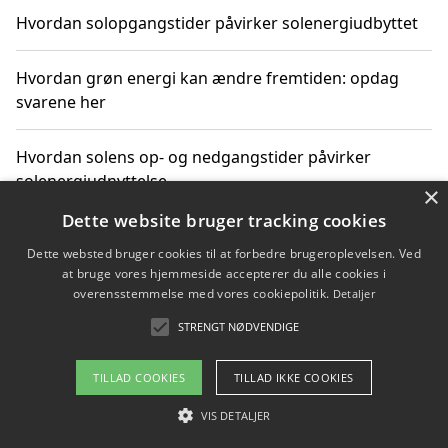
Hvordan solopgangstider påvirker solenergiudbyttet
Hvordan grøn energi kan ændre fremtiden: opdag
svarene her
Hvordan solens op- og nedgangstider påvirker
solenergiudnyttelse
×
Dette website bruger tracking cookies
Hvordan du får svar på energispørgsmål om
Dette websted bruger cookies til at forbedre brugeroplevelsen. Ved
vedvarende energikilder
at bruge vores hjemmeside accepterer du alle cookies i
overensstemmelse med vores cookiepolitik.
Detaljer
STRENGT NØDVENDIGE
Copyright 2026 - Pilanto Aps
TILLAD COOKIES
TILLAD IKKE COOKIES
Om / kontakt
Blog
Betingelser
VIS DETALJER