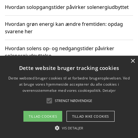
Hvordan solopgangstider påvirker solenergiudbyttet
Hvordan grøn energi kan ændre fremtiden: opdag
svarene her
Hvordan solens op- og nedgangstider påvirker
solenergiudnyttelse
×
Dette website bruger tracking cookies
Hvordan du får svar på energispørgsmål om
Dette websted bruger cookies til at forbedre brugeroplevelsen. Ved
vedvarende energikilder
at bruge vores hjemmeside accepterer du alle cookies i
overensstemmelse med vores cookiepolitik.
Detaljer
STRENGT NØDVENDIGE
Copyright 2026 - Pilanto Aps
TILLAD COOKIES
TILLAD IKKE COOKIES
Om / kontakt
Blog
Betingelser
VIS DETALJER