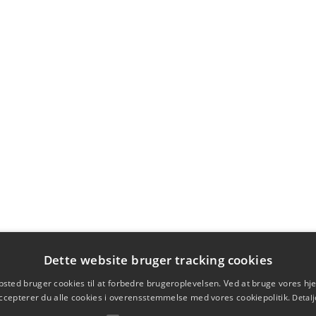
Dette website bruger tracking cookies
sted bruger cookies til at forbedre brugeroplevelsen. Ved at bruge vores 
ccepterer du alle cookies i overensstemmelse med vores cookiepolitik.
Detalj