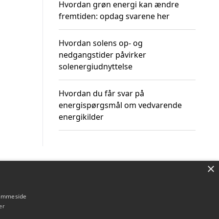
Hvordan grøn energi kan ændre
fremtiden: opdag svarene her
Hvordan solens op- og
nedgangstider påvirker
solenergiudnyttelse
Hvordan du får svar på
energispørgsmål om vedvarende
energikilder
×
Om / kontakt
Blog
Betingelser
hjemmeside
er