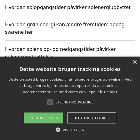
Hvordan solopgangstider påvirker solenergiudbyttet
Hvordan grøn energi kan ændre fremtiden: opdag
svarene her
Hvordan solens op- og nedgangstider påvirker
solenergiudnyttelse
×
Dette website bruger tracking cookies
Hvordan du får svar på energispørgsmål om
Dette websted bruger cookies til at forbedre brugeroplevelsen. Ved
vedvarende energikilder
at bruge vores hjemmeside accepterer du alle cookies i
overensstemmelse med vores cookiepolitik.
Detaljer
STRENGT NØDVENDIGE
Copyright 2026 - Pilanto Aps
TILLAD COOKIES
TILLAD IKKE COOKIES
Om / kontakt
Blog
Betingelser
VIS DETALJER