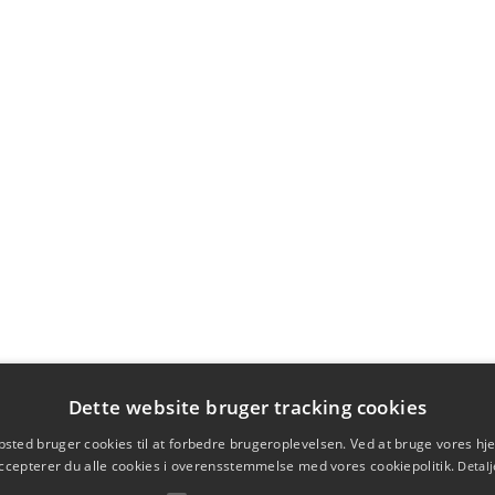
Dette website bruger tracking cookies
sted bruger cookies til at forbedre brugeroplevelsen. Ved at bruge vores 
ccepterer du alle cookies i overensstemmelse med vores cookiepolitik.
Detalj