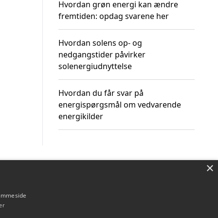
Hvordan grøn energi kan ændre
fremtiden: opdag svarene her
Hvordan solens op- og
nedgangstider påvirker
solenergiudnyttelse
Hvordan du får svar på
energispørgsmål om vedvarende
energikilder
×
Om / kontakt
Blog
Betingelser
hjemmeside
er