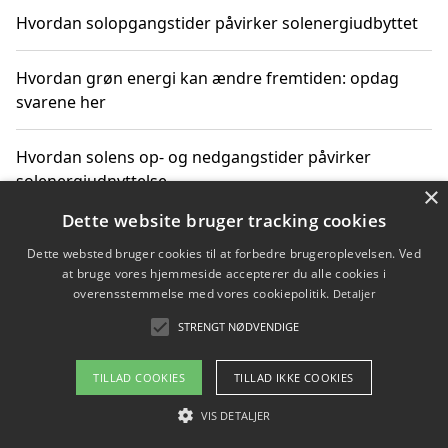
Hvordan solopgangstider påvirker solenergiudbyttet
Hvordan grøn energi kan ændre fremtiden: opdag
svarene her
Hvordan solens op- og nedgangstider påvirker
solenergiudnyttelse
×
Dette website bruger tracking cookies
Hvordan du får svar på energispørgsmål om
Dette websted bruger cookies til at forbedre brugeroplevelsen. Ved
vedvarende energikilder
at bruge vores hjemmeside accepterer du alle cookies i
overensstemmelse med vores cookiepolitik.
Detaljer
STRENGT NØDVENDIGE
Copyright 2026 - Pilanto Aps
TILLAD COOKIES
TILLAD IKKE COOKIES
Om / kontakt
Blog
Betingelser
VIS DETALJER