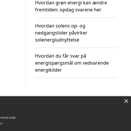
Hvordan grøn energi kan ændre
fremtiden: opdag svarene her
Hvordan solens op- og
nedgangstider påvirker
solenergiudnyttelse
Hvordan du får svar på
energispørgsmål om vedvarende
energikilder
×
Om / kontakt
Blog
Betingelser
hjemmeside
er