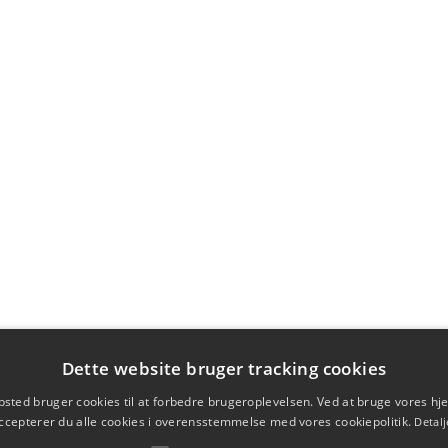
Dette website bruger tracking cookies
sted bruger cookies til at forbedre brugeroplevelsen. Ved at bruge vores 
ccepterer du alle cookies i overensstemmelse med vores cookiepolitik.
Detalj