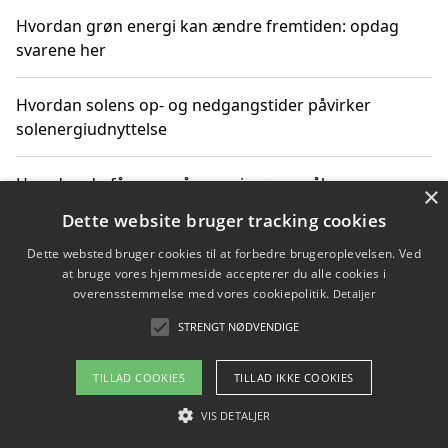
Hvordan grøn energi kan ændre fremtiden: opdag
svarene her
Hvordan solens op- og nedgangstider påvirker
solenergiudnyttelse
Hvordan du får svar på energispørgsmål om
×
vedvarende energikilder
Dette website bruger tracking cookies
Dette websted bruger cookies til at forbedre brugeroplevelsen. Ved
at bruge vores hjemmeside accepterer du alle cookies i
overensstemmelse med vores cookiepolitik.
Detaljer
Copyright 2026 - Pilanto Aps
STRENGT NØDVENDIGE
Om / kontakt
Blog
Betingelser
TILLAD COOKIES
TILLAD IKKE COOKIES
VIS DETALJER