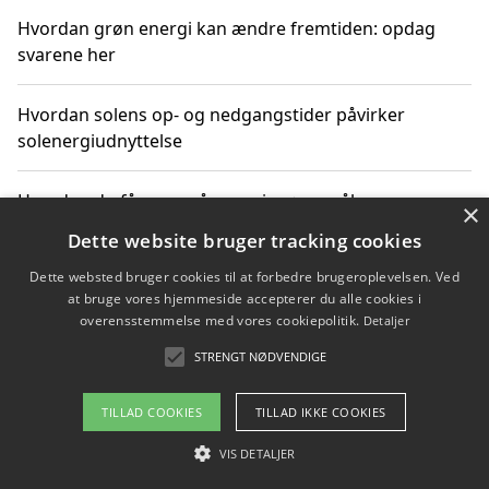
Hvordan grøn energi kan ændre fremtiden: opdag
svarene her
Hvordan solens op- og nedgangstider påvirker
solenergiudnyttelse
Hvordan du får svar på energispørgsmål om
×
vedvarende energikilder
Dette website bruger tracking cookies
Dette websted bruger cookies til at forbedre brugeroplevelsen. Ved
at bruge vores hjemmeside accepterer du alle cookies i
overensstemmelse med vores cookiepolitik.
Detaljer
Copyright 2026 - Pilanto Aps
STRENGT NØDVENDIGE
Om / kontakt
Blog
Betingelser
TILLAD COOKIES
TILLAD IKKE COOKIES
VIS DETALJER