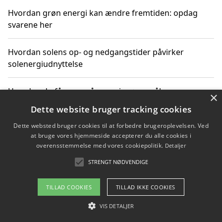
Hvordan grøn energi kan ændre fremtiden: opdag
svarene her
Hvordan solens op- og nedgangstider påvirker
solenergiudnyttelse
Hvordan du får svar på energispørgsmål om
×
vedvarende energikilder
Dette website bruger tracking cookies
Dette websted bruger cookies til at forbedre brugeroplevelsen. Ved
at bruge vores hjemmeside accepterer du alle cookies i
overensstemmelse med vores cookiepolitik.
Detaljer
Copyright 2026 - Pilanto Aps
STRENGT NØDVENDIGE
Om / kontakt
Blog
Betingelser
TILLAD COOKIES
TILLAD IKKE COOKIES
VIS DETALJER