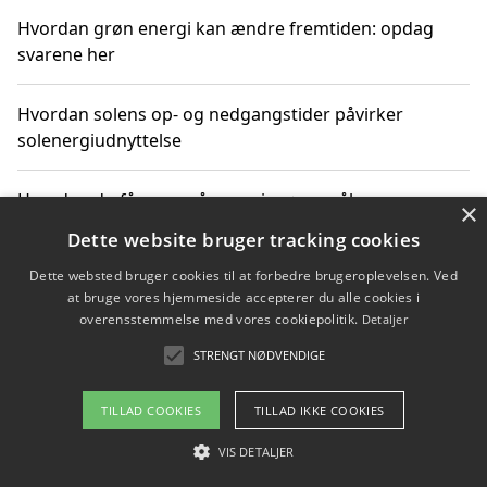
Hvordan grøn energi kan ændre fremtiden: opdag
svarene her
Hvordan solens op- og nedgangstider påvirker
solenergiudnyttelse
Hvordan du får svar på energispørgsmål om
×
vedvarende energikilder
Dette website bruger tracking cookies
Dette websted bruger cookies til at forbedre brugeroplevelsen. Ved
at bruge vores hjemmeside accepterer du alle cookies i
overensstemmelse med vores cookiepolitik.
Detaljer
Copyright 2026 - Pilanto Aps
STRENGT NØDVENDIGE
Om / kontakt
Blog
Betingelser
TILLAD COOKIES
TILLAD IKKE COOKIES
VIS DETALJER