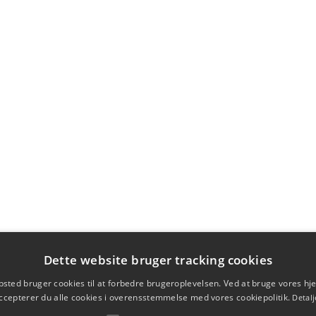
Dette website bruger tracking cookies
sted bruger cookies til at forbedre brugeroplevelsen. Ved at bruge vores 
ccepterer du alle cookies i overensstemmelse med vores cookiepolitik.
Detalj