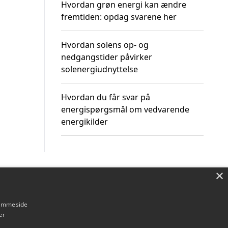
Hvordan grøn energi kan ændre
fremtiden: opdag svarene her
Hvordan solens op- og
nedgangstider påvirker
solenergiudnyttelse
Hvordan du får svar på
energispørgsmål om vedvarende
energikilder
×
Om / kontakt
Blog
Betingelser
hjemmeside
er