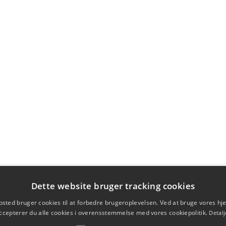
Dette website bruger tracking cookies
sted bruger cookies til at forbedre brugeroplevelsen. Ved at bruge vores 
ccepterer du alle cookies i overensstemmelse med vores cookiepolitik.
Detalj