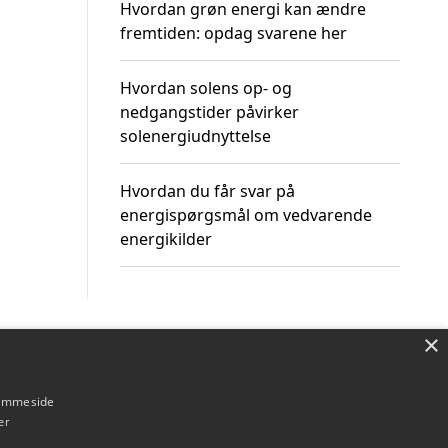
Hvordan grøn energi kan ændre
fremtiden: opdag svarene her
Hvordan solens op- og
nedgangstider påvirker
solenergiudnyttelse
Hvordan du får svar på
energispørgsmål om vedvarende
energikilder
×
Om / kontakt
Blog
Betingelser
hjemmeside
er