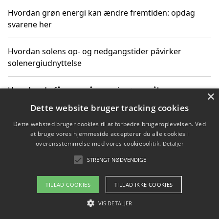
Hvordan grøn energi kan ændre fremtiden: opdag
svarene her
Hvordan solens op- og nedgangstider påvirker
solenergiudnyttelse
Hvordan du får svar på energispørgsmål om
×
vedvarende energikilder
Dette website bruger tracking cookies
Dette websted bruger cookies til at forbedre brugeroplevelsen. Ved
at bruge vores hjemmeside accepterer du alle cookies i
overensstemmelse med vores cookiepolitik.
Detaljer
Copyright 2026 - Pilanto Aps
STRENGT NØDVENDIGE
Om / kontakt
Blog
Betingelser
TILLAD COOKIES
TILLAD IKKE COOKIES
VIS DETALJER