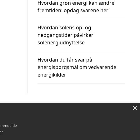
Hvordan grøn energi kan ændre
fremtiden: opdag svarene her
Hvordan solens op- og
nedgangstider påvirker
solenergiudnyttelse
Hvordan du får svar på
energispørgsmål om vedvarende
energikilder
×
Om / kontakt
Blog
Betingelser
hjemmeside
er