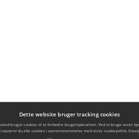
Dette website bruger tracking cookies
sted bruger cookies til at forbedre brugeroplevelsen. Ved at bruge vores 
ccepterer du alle cookies i overensstemmelse med vores cookiepolitik.
Detalj