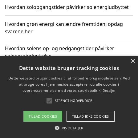
Hvordan solopgangstider påvirker solenergiudbyttet
Hvordan grøn energi kan ændre fremtiden: opdag
svarene her
Hvordan solens op- og nedgangstider påvirker
solenergiudnyttelse
×
Dette website bruger tracking cookies
Hvordan du får svar på energispørgsmål om
Dette websted bruger cookies til at forbedre brugeroplevelsen. Ved
vedvarende energikilder
at bruge vores hjemmeside accepterer du alle cookies i
overensstemmelse med vores cookiepolitik.
Detaljer
STRENGT NØDVENDIGE
Copyright 2026 - Pilanto Aps
TILLAD COOKIES
TILLAD IKKE COOKIES
Om / kontakt
Blog
Betingelser
VIS DETALJER