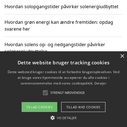
Hvordan solopgangstider påvirker solenergiudbyttet
Hvordan grøn energi kan ændre fremtiden: opdag
svarene her
Hvordan solens op- og nedgangstider påvirker
solenergiudnyttelse
×
Dette website bruger tracking cookies
Hvordan du får svar på energispørgsmål om
Dette websted bruger cookies til at forbedre brugeroplevelsen. Ved
vedvarende energikilder
at bruge vores hjemmeside accepterer du alle cookies i
overensstemmelse med vores cookiepolitik.
Detaljer
STRENGT NØDVENDIGE
Copyright 2026 - Pilanto Aps
TILLAD COOKIES
TILLAD IKKE COOKIES
Om / kontakt
Blog
Betingelser
VIS DETALJER