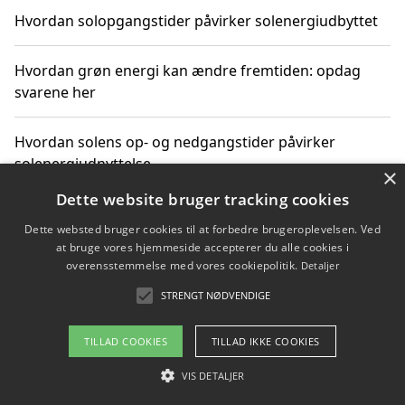
Hvordan solopgangstider påvirker solenergiudbyttet
Hvordan grøn energi kan ændre fremtiden: opdag
svarene her
Hvordan solens op- og nedgangstider påvirker
solenergiudnyttelse
×
Dette website bruger tracking cookies
Hvordan du får svar på energispørgsmål om
Dette websted bruger cookies til at forbedre brugeroplevelsen. Ved
vedvarende energikilder
at bruge vores hjemmeside accepterer du alle cookies i
overensstemmelse med vores cookiepolitik.
Detaljer
STRENGT NØDVENDIGE
Copyright 2026 - Pilanto Aps
TILLAD COOKIES
TILLAD IKKE COOKIES
Om / kontakt
Blog
Betingelser
VIS DETALJER