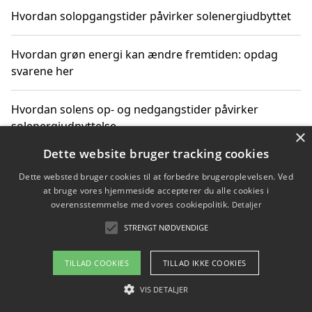
Hvordan solopgangstider påvirker solenergiudbyttet
Hvordan grøn energi kan ændre fremtiden: opdag
svarene her
Hvordan solens op- og nedgangstider påvirker
solenergiudnyttelse
×
Dette website bruger tracking cookies
Hvordan du får svar på energispørgsmål om
Dette websted bruger cookies til at forbedre brugeroplevelsen. Ved
vedvarende energikilder
at bruge vores hjemmeside accepterer du alle cookies i
overensstemmelse med vores cookiepolitik.
Detaljer
STRENGT NØDVENDIGE
Copyright 2026 - Pilanto Aps
TILLAD COOKIES
TILLAD IKKE COOKIES
Om / kontakt
Blog
Betingelser
VIS DETALJER