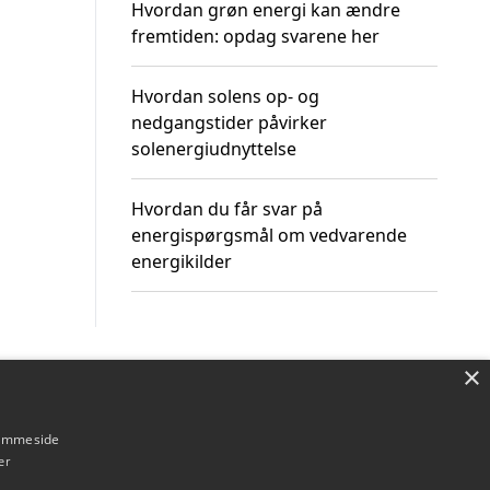
Hvordan grøn energi kan ændre
fremtiden: opdag svarene her
Hvordan solens op- og
nedgangstider påvirker
solenergiudnyttelse
Hvordan du får svar på
energispørgsmål om vedvarende
energikilder
×
Om / kontakt
Blog
Betingelser
hjemmeside
er