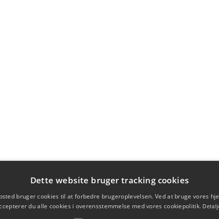
Dette website bruger tracking cookies
sted bruger cookies til at forbedre brugeroplevelsen. Ved at bruge vores 
ccepterer du alle cookies i overensstemmelse med vores cookiepolitik.
Detalj