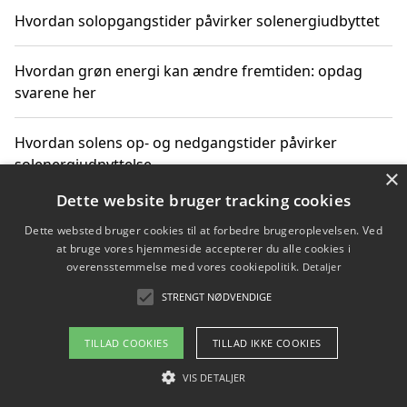
Hvordan solopgangstider påvirker solenergiudbyttet
Hvordan grøn energi kan ændre fremtiden: opdag
svarene her
Hvordan solens op- og nedgangstider påvirker
solenergiudnyttelse
×
Dette website bruger tracking cookies
Hvordan du får svar på energispørgsmål om
Dette websted bruger cookies til at forbedre brugeroplevelsen. Ved
vedvarende energikilder
at bruge vores hjemmeside accepterer du alle cookies i
overensstemmelse med vores cookiepolitik.
Detaljer
STRENGT NØDVENDIGE
Copyright 2026 - Pilanto Aps
TILLAD COOKIES
TILLAD IKKE COOKIES
Om / kontakt
Blog
Betingelser
VIS DETALJER