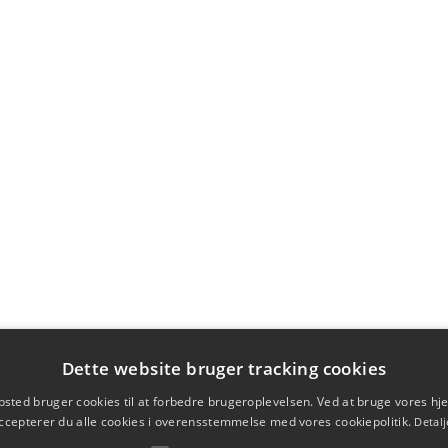
Dette website bruger tracking cookies
sted bruger cookies til at forbedre brugeroplevelsen. Ved at bruge vores 
ccepterer du alle cookies i overensstemmelse med vores cookiepolitik.
Detalj