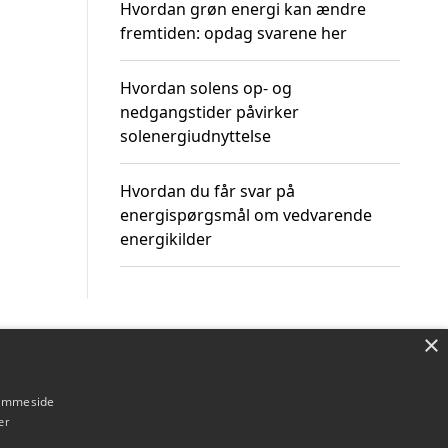
Hvordan grøn energi kan ændre
fremtiden: opdag svarene her
Hvordan solens op- og
nedgangstider påvirker
solenergiudnyttelse
Hvordan du får svar på
energispørgsmål om vedvarende
energikilder
×
Om / kontakt
Blog
Betingelser
hjemmeside
er