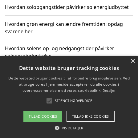
Hvordan solopgangstider påvirker solenergiudbyttet
Hvordan grøn energi kan ændre fremtiden: opdag
svarene her
Hvordan solens op- og nedgangstider påvirker
solenergiudnyttelse
×
Dette website bruger tracking cookies
Hvordan du får svar på energispørgsmål om
Dette websted bruger cookies til at forbedre brugeroplevelsen. Ved
vedvarende energikilder
at bruge vores hjemmeside accepterer du alle cookies i
overensstemmelse med vores cookiepolitik.
Detaljer
STRENGT NØDVENDIGE
Copyright 2026 - Pilanto Aps
TILLAD COOKIES
TILLAD IKKE COOKIES
Om / kontakt
Blog
Betingelser
VIS DETALJER