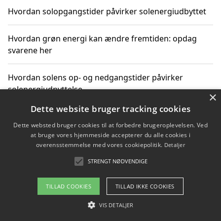
Hvordan solopgangstider påvirker solenergiudbyttet
Hvordan grøn energi kan ændre fremtiden: opdag
svarene her
Hvordan solens op- og nedgangstider påvirker
solenergiudnyttelse
×
Dette website bruger tracking cookies
Hvordan du får svar på energispørgsmål om
Dette websted bruger cookies til at forbedre brugeroplevelsen. Ved
vedvarende energikilder
at bruge vores hjemmeside accepterer du alle cookies i
overensstemmelse med vores cookiepolitik.
Detaljer
STRENGT NØDVENDIGE
Copyright 2026 - Pilanto Aps
TILLAD COOKIES
TILLAD IKKE COOKIES
Om / kontakt
Blog
Betingelser
VIS DETALJER