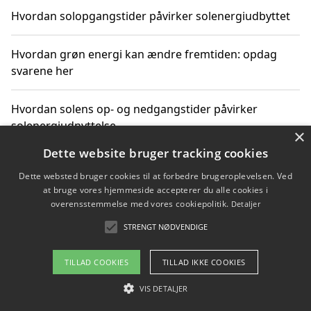
Hvordan solopgangstider påvirker solenergiudbyttet
Hvordan grøn energi kan ændre fremtiden: opdag
svarene her
Hvordan solens op- og nedgangstider påvirker
solenergiudnyttelse
×
Dette website bruger tracking cookies
Hvordan du får svar på energispørgsmål om
Dette websted bruger cookies til at forbedre brugeroplevelsen. Ved
vedvarende energikilder
at bruge vores hjemmeside accepterer du alle cookies i
overensstemmelse med vores cookiepolitik.
Detaljer
STRENGT NØDVENDIGE
Copyright 2026 - Pilanto Aps
TILLAD COOKIES
TILLAD IKKE COOKIES
Om / kontakt
Blog
Betingelser
VIS DETALJER