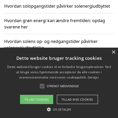
Hvordan solopgangstider påvirker solenergiudbyttet
Hvordan grøn energi kan ændre fremtiden: opdag
svarene her
Hvordan solens op- og nedgangstider påvirker
solenergiudnyttelse
×
Dette website bruger tracking cookies
Hvordan du får svar på energispørgsmål om
Dette websted bruger cookies til at forbedre brugeroplevelsen. Ved
vedvarende energikilder
at bruge vores hjemmeside accepterer du alle cookies i
overensstemmelse med vores cookiepolitik.
Detaljer
STRENGT NØDVENDIGE
Copyright 2026 - Pilanto Aps
TILLAD COOKIES
TILLAD IKKE COOKIES
Om / kontakt
Blog
Betingelser
VIS DETALJER