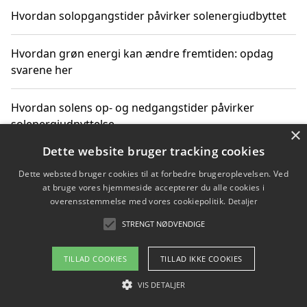
Hvordan solopgangstider påvirker solenergiudbyttet
Hvordan grøn energi kan ændre fremtiden: opdag
svarene her
Hvordan solens op- og nedgangstider påvirker
solenergiudnyttelse
×
Dette website bruger tracking cookies
Hvordan du får svar på energispørgsmål om
Dette websted bruger cookies til at forbedre brugeroplevelsen. Ved
vedvarende energikilder
at bruge vores hjemmeside accepterer du alle cookies i
overensstemmelse med vores cookiepolitik.
Detaljer
STRENGT NØDVENDIGE
Copyright 2026 - Pilanto Aps
TILLAD COOKIES
TILLAD IKKE COOKIES
Om / kontakt
Blog
Betingelser
VIS DETALJER