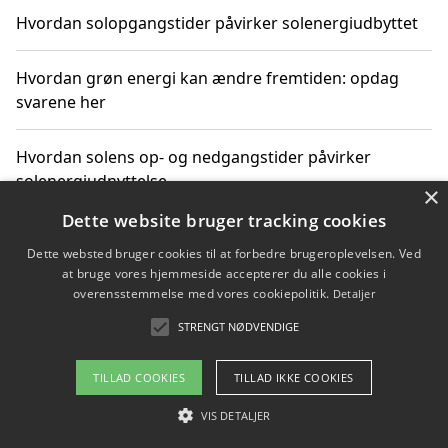
Hvordan solopgangstider påvirker solenergiudbyttet
Hvordan grøn energi kan ændre fremtiden: opdag
svarene her
Hvordan solens op- og nedgangstider påvirker
solenergiudnyttelse
×
Dette website bruger tracking cookies
Hvordan du får svar på energispørgsmål om
Dette websted bruger cookies til at forbedre brugeroplevelsen. Ved
vedvarende energikilder
at bruge vores hjemmeside accepterer du alle cookies i
overensstemmelse med vores cookiepolitik.
Detaljer
STRENGT NØDVENDIGE
Copyright 2026 - Pilanto Aps
TILLAD COOKIES
TILLAD IKKE COOKIES
Om / kontakt
Blog
Betingelser
VIS DETALJER