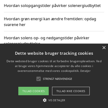
Hvordan solopgangstider påvirker solenergiudbyttet
Hvordan grøn energi kan ændre fremtiden: opdag
svarene her
Hvordan solens op- og nedgangstider påvirker
solenergiudnyttelse
×
Dette website bruger tracking cookies
Hvordan du får svar på energispørgsmål om
Dette websted bruger cookies til at forbedre brugeroplevelsen. Ved
vedvarende energikilder
at bruge vores hjemmeside accepterer du alle cookies i
overensstemmelse med vores cookiepolitik.
Detaljer
STRENGT NØDVENDIGE
Copyright 2026 - Pilanto Aps
TILLAD COOKIES
TILLAD IKKE COOKIES
Om / kontakt
Blog
Betingelser
VIS DETALJER