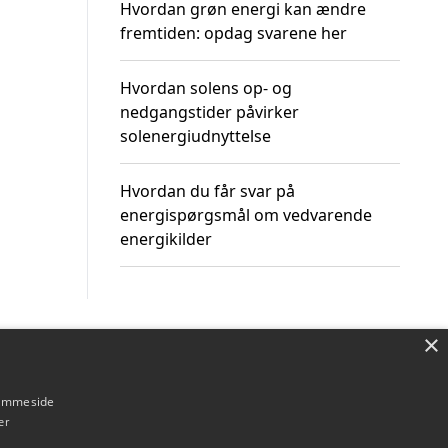
Hvordan grøn energi kan ændre
fremtiden: opdag svarene her
Hvordan solens op- og
nedgangstider påvirker
solenergiudnyttelse
Hvordan du får svar på
energispørgsmål om vedvarende
energikilder
×
Om / kontakt
Blog
Betingelser
hjemmeside
er