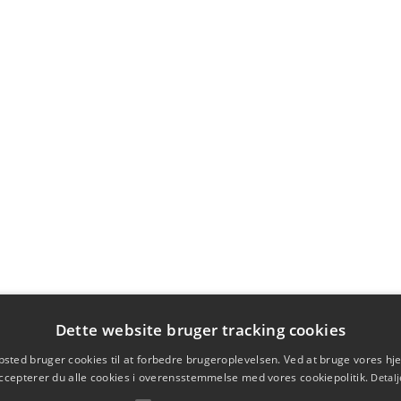
Dette website bruger tracking cookies
sted bruger cookies til at forbedre brugeroplevelsen. Ved at bruge vores 
ccepterer du alle cookies i overensstemmelse med vores cookiepolitik.
Detalj