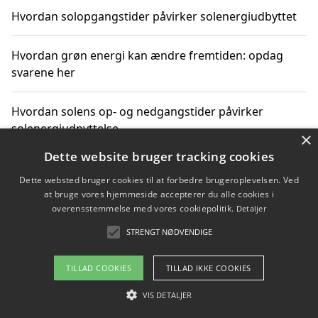
Hvordan solopgangstider påvirker solenergiudbyttet
Hvordan grøn energi kan ændre fremtiden: opdag
svarene her
Hvordan solens op- og nedgangstider påvirker
solenergiudnyttelse
×
Dette website bruger tracking cookies
Hvordan du får svar på energispørgsmål om
Dette websted bruger cookies til at forbedre brugeroplevelsen. Ved
vedvarende energikilder
at bruge vores hjemmeside accepterer du alle cookies i
overensstemmelse med vores cookiepolitik.
Detaljer
STRENGT NØDVENDIGE
Copyright 2026 - Pilanto Aps
TILLAD COOKIES
TILLAD IKKE COOKIES
Om / kontakt
Blog
Betingelser
VIS DETALJER