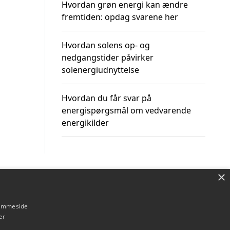
Hvordan grøn energi kan ændre
fremtiden: opdag svarene her
Hvordan solens op- og
nedgangstider påvirker
solenergiudnyttelse
Hvordan du får svar på
energispørgsmål om vedvarende
energikilder
×
Om / kontakt
Blog
Betingelser
hjemmeside
er