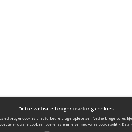
Dette website bruger tracking cookies
sted bruger cookies til at forbedre brugeroplevelsen. Ved at bruge vores 
ccepterer du alle cookies i overensstemmelse med vores cookiepolitik.
Detalj