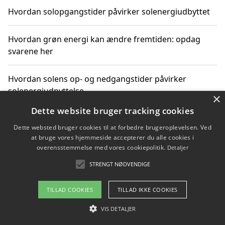
Hvordan solopgangstider påvirker solenergiudbyttet
Hvordan grøn energi kan ændre fremtiden: opdag
svarene her
Hvordan solens op- og nedgangstider påvirker
solenergiudnyttelse
×
Dette website bruger tracking cookies
Hvordan du får svar på energispørgsmål om
Dette websted bruger cookies til at forbedre brugeroplevelsen. Ved
vedvarende energikilder
at bruge vores hjemmeside accepterer du alle cookies i
overensstemmelse med vores cookiepolitik.
Detaljer
STRENGT NØDVENDIGE
Copyright 2026 - Pilanto Aps
TILLAD COOKIES
TILLAD IKKE COOKIES
Om / kontakt
Blog
Betingelser
VIS DETALJER