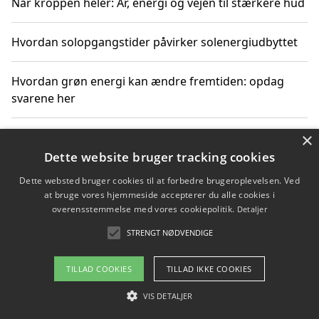
Når kroppen heler: Ar, energi og vejen til stærkere hud
Hvordan solopgangstider påvirker solenergiudbyttet
Hvordan grøn energi kan ændre fremtiden: opdag
svarene her
×
Hvordan solens op- og nedgangstider påvirker
solenergiudnyttelse
Dette website bruger tracking cookies
Dette websted bruger cookies til at forbedre brugeroplevelsen. Ved
Hvordan du får svar på energispørgsmål om
at bruge vores hjemmeside accepterer du alle cookies i
vedvarende energikilder
overensstemmelse med vores cookiepolitik.
Detaljer
STRENGT NØDVENDIGE
TILLAD COOKIES
TILLAD IKKE COOKIES
Copyright 2026 - Pilanto Aps
Om / kontakt
VIS DETALJER
Blog
Betingelser