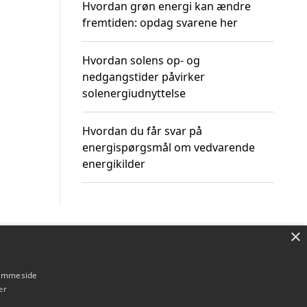
Hvordan grøn energi kan ændre
fremtiden: opdag svarene her
Hvordan solens op- og
nedgangstider påvirker
solenergiudnyttelse
Hvordan du får svar på
energispørgsmål om vedvarende
energikilder
×
Om / kontakt
Blog
Betingelser
hjemmeside
er