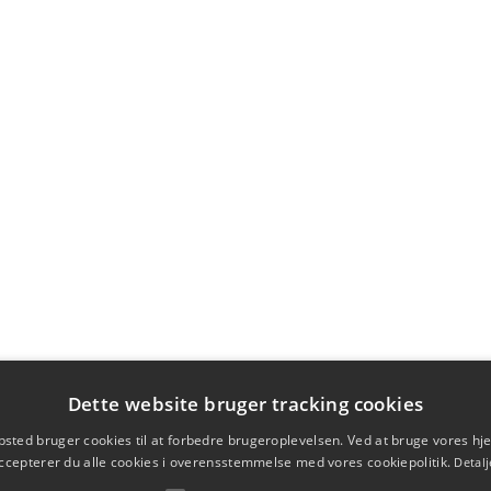
Dette website bruger tracking cookies
sted bruger cookies til at forbedre brugeroplevelsen. Ved at bruge vores 
ccepterer du alle cookies i overensstemmelse med vores cookiepolitik.
Detalj