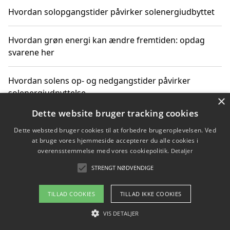
Hvordan solopgangstider påvirker solenergiudbyttet
Hvordan grøn energi kan ændre fremtiden: opdag
svarene her
Hvordan solens op- og nedgangstider påvirker
solenergiudnyttelse
×
Dette website bruger tracking cookies
Hvordan du får svar på energispørgsmål om
Dette websted bruger cookies til at forbedre brugeroplevelsen. Ved
vedvarende energikilder
at bruge vores hjemmeside accepterer du alle cookies i
overensstemmelse med vores cookiepolitik.
Detaljer
STRENGT NØDVENDIGE
Copyright 2026 - Pilanto Aps
TILLAD COOKIES
TILLAD IKKE COOKIES
Om / kontakt
Blog
Betingelser
VIS DETALJER