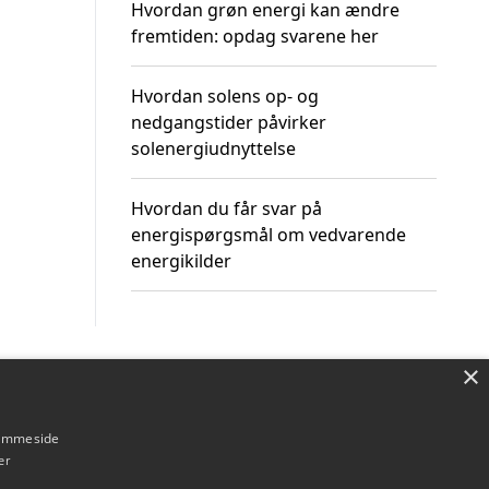
Hvordan grøn energi kan ændre
fremtiden: opdag svarene her
Hvordan solens op- og
nedgangstider påvirker
solenergiudnyttelse
Hvordan du får svar på
energispørgsmål om vedvarende
energikilder
×
Om / kontakt
Blog
Betingelser
hjemmeside
er