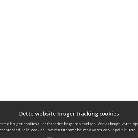
Dette website bruger tracking cookies
sted bruger cookies til at forbedre brugeroplevelsen. Ved at bruge vores 
ccepterer du alle cookies i overensstemmelse med vores cookiepolitik.
Detalj