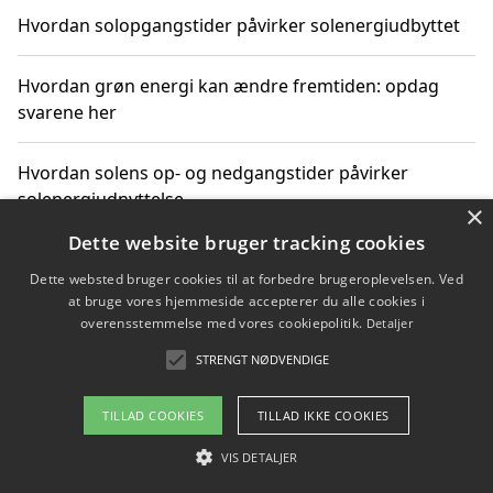
Hvordan solopgangstider påvirker solenergiudbyttet
Hvordan grøn energi kan ændre fremtiden: opdag
svarene her
Hvordan solens op- og nedgangstider påvirker
solenergiudnyttelse
×
Dette website bruger tracking cookies
Hvordan du får svar på energispørgsmål om
Dette websted bruger cookies til at forbedre brugeroplevelsen. Ved
vedvarende energikilder
at bruge vores hjemmeside accepterer du alle cookies i
overensstemmelse med vores cookiepolitik.
Detaljer
STRENGT NØDVENDIGE
Copyright 2026 - Pilanto Aps
TILLAD COOKIES
TILLAD IKKE COOKIES
Om / kontakt
Blog
Betingelser
VIS DETALJER